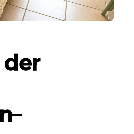
 der
n–