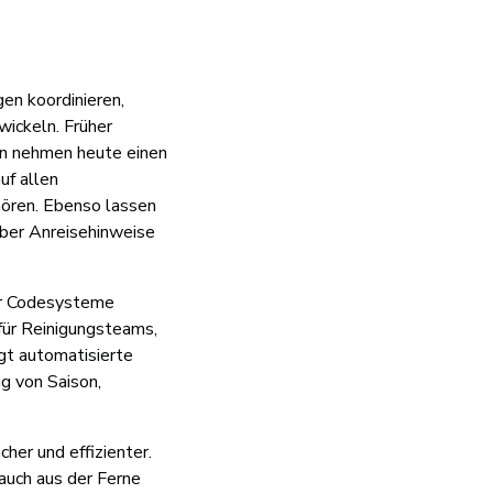
en koordinieren,
wickeln. Früher
en nehmen heute einen
uf allen
ören. Ebenso lassen
über Anreisehinweise
der Codesysteme
 für Reinigungsteams,
rgt automatisierte
g von Saison,
her und effizienter.
auch aus der Ferne