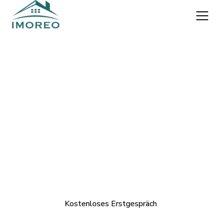
Präzision
Wir leben
Ferienwohnungs-
management
Mit moderner Technologie und persönlicher Betreuung
verwandeln wir Ihre Ferienimmobilie in eine profitable
Erfolgsgeschichte.
Kostenloses Erstgespräch