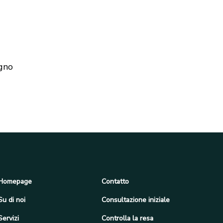
egno
Homepage
Contatto
Su di noi
Consultazione iniziale
Servizi
Controlla la resa