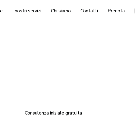
e
I nostri servizi
Chi siamo
Contatti
Prenota
Contatto
Parla con no
scoprire tutto il potenziale della tua casa vacanze e a 
rendimento.
Consulenza iniziale gratuita
Contatto