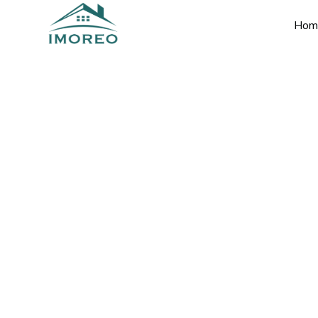
Hom
Ti aiutiamo a 