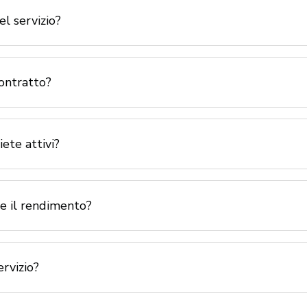
el servizio?
ono trasparenti e basate sulle prestazioni. Applichiamo una perc
ile in base all’estensione del servizio.
ontratto?
rattuali flessibili senza vincoli lunghi. In genere lavoriamo con co
iete attivi?
lle zone turistiche in Italia, Austria e Germania, in particolare L
rolo e Alpi austriache.
e il rendimento?
e dinamiche dei prezzi, marketing professionale e ottimizzazione
 ricavi da affitto.
ervizio?
 completo comprende comunicazione con gli ospiti, pulizia, manut