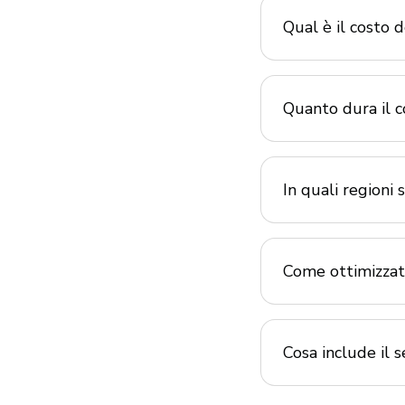
Qual è il costo d
Le nostre tariffe s
da locazione, variab
Quanto dura il c
Offriamo durate cont
In quali regioni s
Siamo concentrati su
Toscana, Milano, Ti
Come ottimizzat
Attraverso strategi
massimizziamo i tuoi
Cosa include il s
Il nostro pacchetto