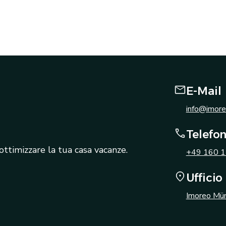
E-Mail
info@imor
Telefo
ttimizzare la tua casa vacanze.
+49 160 1
Ufficio
Imoreo Mü