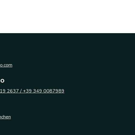
eo.com
no
19 2637 / +39 349 0087989
nchen